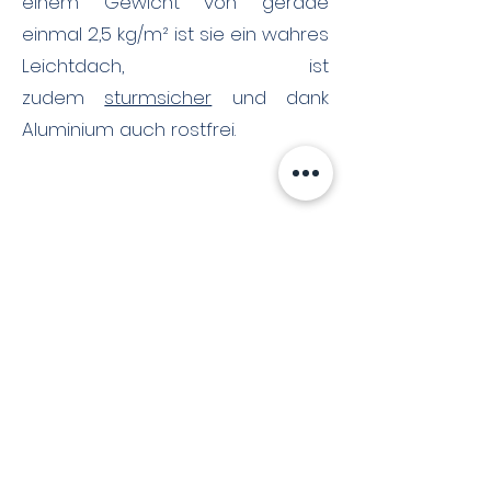
einem Gewicht von gerade
einmal 2,5 kg/m² ist sie ein wahres
Leichtdach, ist
zudem
sturmsicher
und dank
Aluminium auch rostfrei.
Sanierungsobjekte
(Durch Prefa zur Verfügung gestellt)