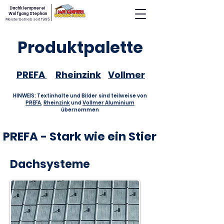
Dachklempnerei
Wolfgang Stephan
Meisterbetrieb seit 1995
Produktpalette
PREFA
Rheinzink
Vollmer
HINWEIS: Textinhalte und Bilder sind teilweise von
PREFA
,
Rheinzink
und
Vollmer Aluminium
übernommen
PREFA - Stark wie ein Stier
Dachsysteme